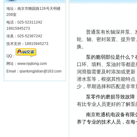
地址：南京市瞻园路126号天明楼
209室
电话：025-52311242
18915945273
普通泵有长轴深井泵、发
传真：025-52367242
轮、轴、密封装置、提升管
技术支持：18915945273
换。
QQ：
泵的脆弱部位是什么？
网址：
www.njqtong.com
口环、填料、泵油封等都是
Email：qiantongjidian@163.com
润滑脂需要及时添加或更新
潜水泵等，根据其性能特点
少，早期选择和匹配是非常
泵零件的磨损导致故障
有比专业人员更好的了解泵
南京乾通机电设备有限
养了专业的技术人员，在每