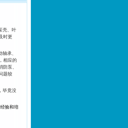
泵壳、叶
及时更
动轴承、
，相应的
消防泵、
问题较
，毕竟没
术经验和培